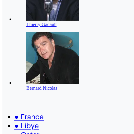
Thierry Gadault
Bernard Nicolas
●
France
●
Libye