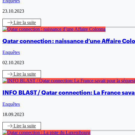
Enquêtes
23.10.2023
Lire
la suite
Qatar connection : naissance d’une Affaire Col
Enquêtes
02.10.2023
Lire
la suite
INFO BLAST / Qatar connection: La France sava
Enquêtes
18.09.2023
Lire
la suite