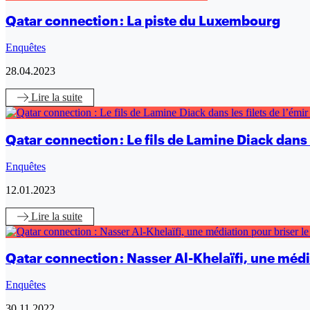
Qatar connection : La piste du Luxembourg
Enquêtes
28.04.2023
Lire
la suite
Qatar connection : Le fils de Lamine Diack dans le
Enquêtes
12.01.2023
Lire
la suite
Qatar connection : Nasser Al-Khelaïfi, une média
Enquêtes
30.11.2022