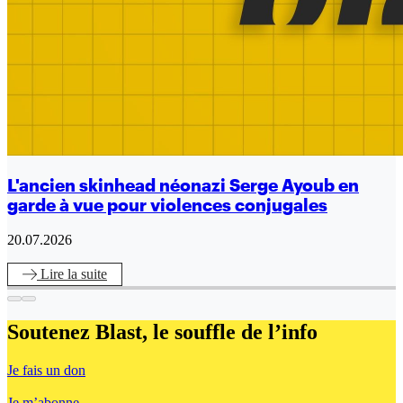
L'ancien skinhead néonazi Serge Ayoub en
garde à vue pour violences conjugales
20.07.2026
Lire
la suite
Soutenez Blast,
le souffle de l’info
Je fais un don
Je m’abonne