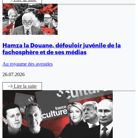
Hamza la Douane, défouloir juvénile de la
fachosphère et de ses médias
Au royaume des aveugles
26.07.2026
Lire
la suite