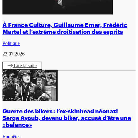
À France Culture, Guillaume Erner, Frédéric
Martel et l’extrême droitisation des esprits
Politique
23.07.2026
Lire
la suite
Guerre des bikers : l’ex-skinhead néonazi
Serge Ayoub, devenu biker, accusé d’être une
« balance »
Enquêtes