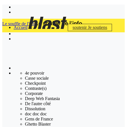
Le souffle de l'info
Accueil
soutenir
Je soutiens
4e pouvoir
Casse sociale
Checkpoint
Contraste(s)
Corporate
Deep Web Fantasia
De l'autre côté
Dissolution
doc doc doc
Gens de France
Ghetto Blaster