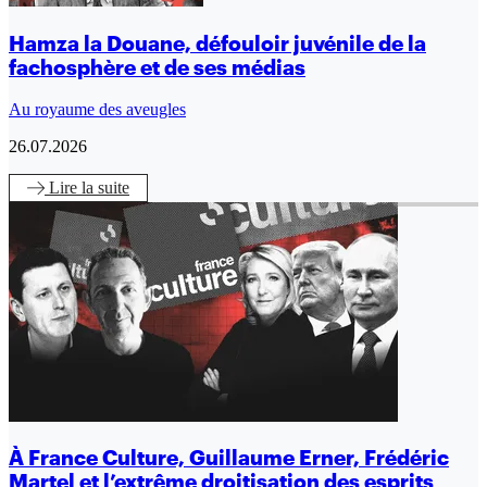
Hamza la Douane, défouloir juvénile de la
fachosphère et de ses médias
Au royaume des aveugles
26.07.2026
Lire
la suite
À France Culture, Guillaume Erner, Frédéric
Martel et l’extrême droitisation des esprits