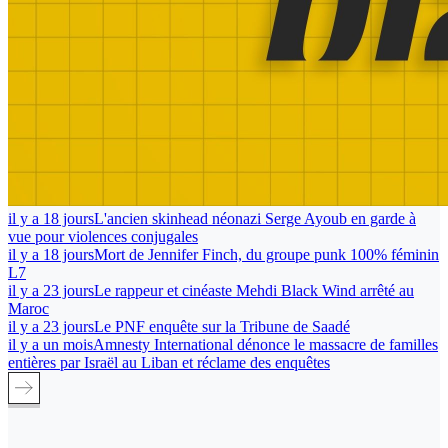
il y a 18 jours
L'ancien skinhead néonazi Serge Ayoub en garde à
vue pour violences conjugales
il y a 18 jours
Mort de Jennifer Finch, du groupe punk 100% féminin
L7
il y a 23 jours
Le rappeur et cinéaste Mehdi Black Wind arrêté au
Maroc
il y a 23 jours
Le PNF enquête sur la Tribune de Saadé
il y a un mois
Amnesty International dénonce le massacre de familles
entières par Israël au Liban et réclame des enquêtes