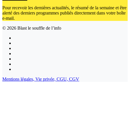
Pour recevoir les dernières actualités, le résumé de la semaine et être
alerté des derniers programmes publiés directement dans votre boîte
e-mail.
© 2026
Blast le souffle de l’info
Mentions légales,
Vie privée,
CGU,
CGV