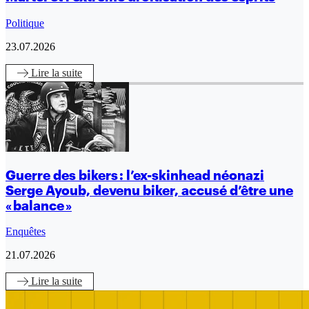
Politique
23.07.2026
Lire
la suite
Guerre des bikers : l’ex-skinhead néonazi
Serge Ayoub, devenu biker, accusé d’être une
« balance »
Enquêtes
21.07.2026
Lire
la suite