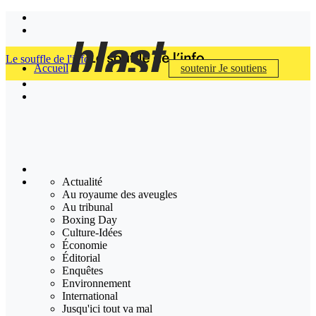
Le souffle de l'info
Accueil
soutenir
Je soutiens
Actualité
Au royaume des aveugles
Au tribunal
Boxing Day
Culture-Idées
Économie
Éditorial
Enquêtes
Environnement
International
Jusqu'ici tout va mal