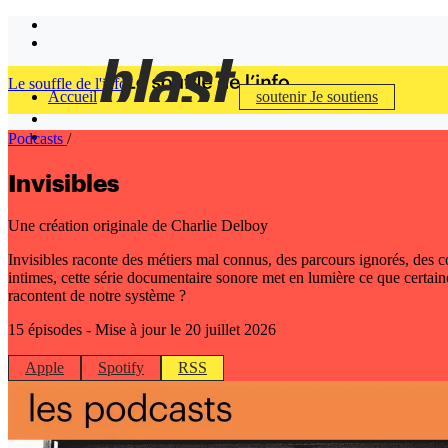
Le souffle de l'info
Accueil
soutenir
Je soutiens
Podcasts
/
Invisibles
Une création originale de Charlie Delboy
Invisibles raconte des métiers mal connus, des parcours ignorés, des co
intimes, cette série documentaire sonore met en lumière ce que certaines
racontent de notre système ?
15 épisodes
- Mise à jour le 20 juillet 2026
Apple
Spotify
RSS