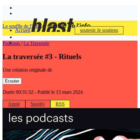
Le souffle de l'info
Accueil
soutenir
Je soutiens
Podcasts
/
La Traversée
La traversée #3 - Rituels
Une création originale de
Écouter
Durée 00:31:32
- Publié le 15 mars 2024
Apple
Spotify
RSS