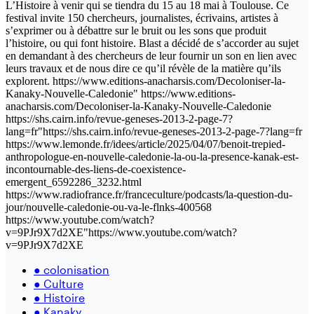
L’Histoire à venir qui se tiendra du 15 au 18 mai à Toulouse. Ce
festival invite 150 chercheurs, journalistes, écrivains, artistes à
s’exprimer ou à débattre sur le bruit ou les sons que produit
l’histoire, ou qui font histoire. Blast a décidé de s’accorder au sujet
en demandant à des chercheurs de leur fournir un son en lien avec
leurs travaux et de nous dire ce qu’il révèle de la matière qu’ils
explorent. https://www.editions-anacharsis.com/Decoloniser-la-
Kanaky-Nouvelle-Caledonie" https://www.editions-
anacharsis.com/Decoloniser-la-Kanaky-Nouvelle-Caledonie
https://shs.cairn.info/revue-geneses-2013-2-page-7?
lang=fr"https://shs.cairn.info/revue-geneses-2013-2-page-7?lang=fr
https://www.lemonde.fr/idees/article/2025/04/07/benoit-trepied-
anthropologue-en-nouvelle-caledonie-la-ou-la-presence-kanak-est-
incontournable-des-liens-de-coexistence-
emergent_6592286_3232.html
https://www.radiofrance.fr/franceculture/podcasts/la-question-du-
jour/nouvelle-caledonie-ou-va-le-flnks-400568
https://www.youtube.com/watch?
v=9PJr9X7d2XE"https://www.youtube.com/watch?
v=9PJr9X7d2XE
●
colonisation
●
Culture
●
Histoire
●
Kanaky