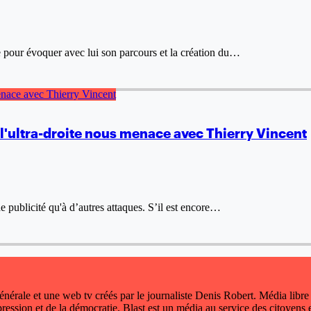
re pour évoquer avec lui son parcours et la création du…
 : l'ultra-droite nous menace avec Thierry Vincent
de publicité qu'à d’autres attaques. S’il est encore…
 générale et une web tv créés par le journaliste Denis Robert. Média libre
xpression et de la démocratie. Blast est un média au service des citoyens e