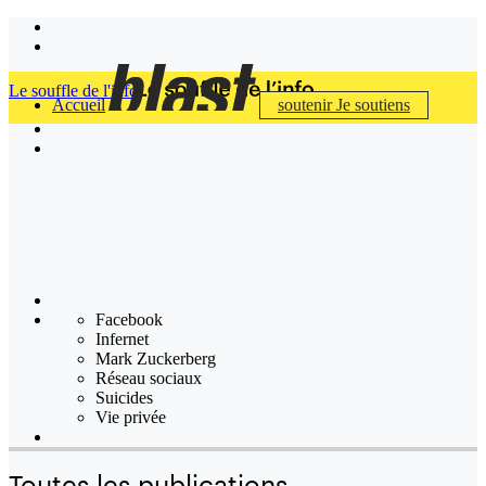
Le souffle de l'info
Accueil
soutenir
Je soutiens
Facebook
Infernet
Mark Zuckerberg
Réseau sociaux
Suicides
Vie privée
Toutes les publications