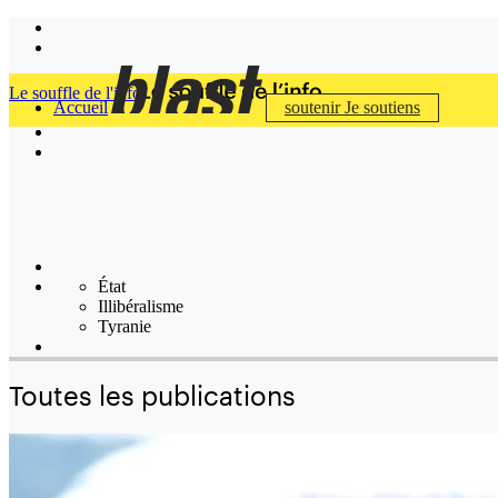
Le souffle de l'info
Accueil
soutenir
Je soutiens
État
Illibéralisme
Tyranie
Toutes les publications