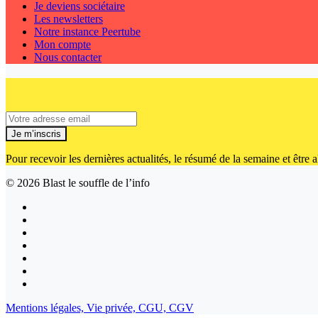
Je deviens sociétaire
Les newsletters
Notre instance Peertube
Mon compte
Nous contacter
Je m’inscris
Pour recevoir les dernières actualités, le résumé de la semaine et être
© 2026
Blast le souffle de l’info
Mentions légales,
Vie privée,
CGU,
CGV