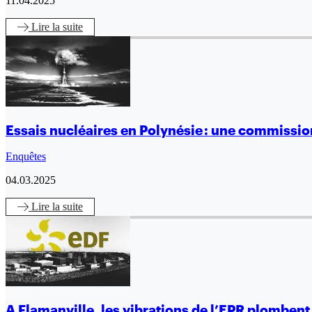
11.04.2025
Lire
la suite
Essais nucléaires en Polynésie : une commissio
Enquêtes
04.03.2025
Lire
la suite
A Flamanville, les vibrations de l’EPR plomben