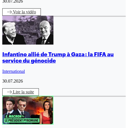
30.07.2026
Voir
la vidéo
Infantino allié de Trump à Gaza : la FIFA au
service du génocide
International
30.07.2026
Lire
la suite