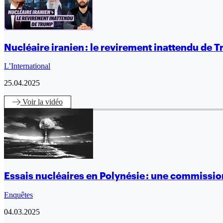
Nucléaire iranien : le revirement inattendu de 
L’International
25.04.2025
Voir
la vidéo
Essais nucléaires en Polynésie : une commissio
Enquêtes
04.03.2025