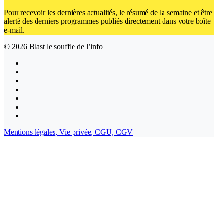
Pour recevoir les dernières actualités, le résumé de la semaine et être
alerté des derniers programmes publiés directement dans votre boîte
e-mail.
© 2026
Blast le souffle de l’info
Mentions légales,
Vie privée,
CGU,
CGV