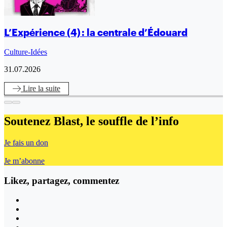
L’Expérience (4) : la centrale d’Édouard
Culture-Idées
31.07.2026
Lire
la suite
Soutenez Blast,
le souffle de l’info
Je fais un don
Je m’abonne
Likez, partagez, commentez