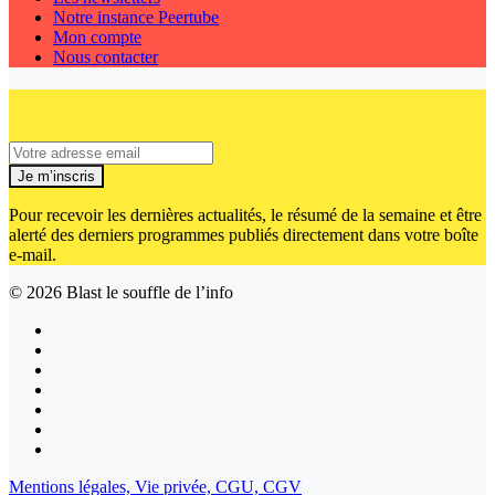
Notre instance Peertube
Mon compte
Nous contacter
Je m’inscris
Pour recevoir les dernières actualités, le résumé de la semaine et être
alerté des derniers programmes publiés directement dans votre boîte
e-mail.
© 2026
Blast le souffle de l’info
Mentions légales,
Vie privée,
CGU,
CGV