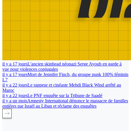
il y a 17 jours
L'ancien skinhead néonazi Serge Ayoub en garde à
vue pour violences conjugales
il y a 17 jours
Mort de Jennifer Finch, du groupe punk 100% féminin
L7
il y a 22 jours
Le rappeur et cinéaste Mehdi Black Wind arrêté au
Maroc
il y a 22 jours
Le PNF enquête sur la Tribune de Saadé
il y a un mois
Amnesty International dénonce le massacre de familles
entières par Israël au Liban et réclame des enquêtes