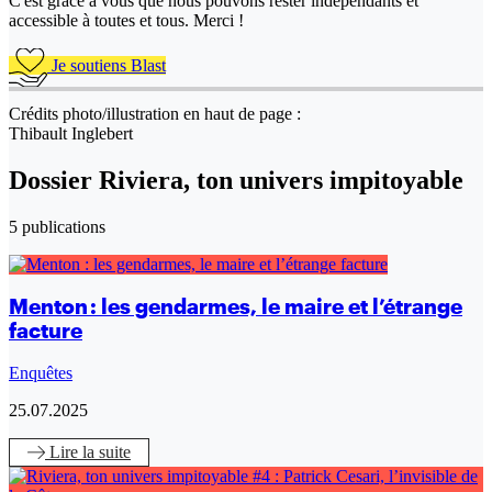
C'est grâce à vous que nous pouvons rester indépendants et
accessible à toutes et tous. Merci !
Je soutiens Blast
Crédits photo/illustration en haut de page :
Thibault Inglebert
Dossier Riviera, ton univers impitoyable
5 publications
Menton : les gendarmes, le maire et l’étrange
facture
Enquêtes
25.07.2025
Lire
la suite