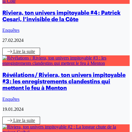
Riviera, ton univers impitoyable #4 : Patrick
Cesari, l’invisible de la Côte
Enquêtes
27.02.2024
Lire
la suite
Révélations / Riviera, ton univers impitoyable
#3 : les enregistrements clandestins qui
mettent le feu à Menton
Enquêtes
19.01.2024
Lire
la suite