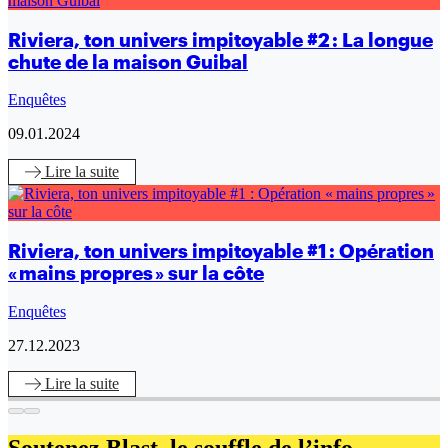
Riviera, ton univers impitoyable #2 : La longue
chute de la maison Guibal
Enquêtes
09.01.2024
Lire
la suite
Riviera, ton univers impitoyable #1 : Opération
« mains propres » sur la côte
Enquêtes
27.12.2023
Lire
la suite
Soutenez Blast,
le souffle de l’info