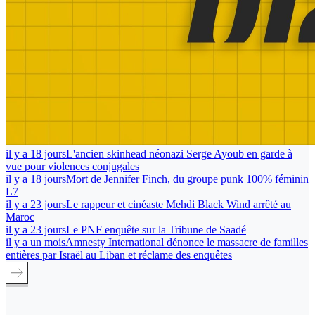
il y a 18 jours
L'ancien skinhead néonazi Serge Ayoub en garde à
vue pour violences conjugales
il y a 18 jours
Mort de Jennifer Finch, du groupe punk 100% féminin
L7
il y a 23 jours
Le rappeur et cinéaste Mehdi Black Wind arrêté au
Maroc
il y a 23 jours
Le PNF enquête sur la Tribune de Saadé
il y a un mois
Amnesty International dénonce le massacre de familles
entières par Israël au Liban et réclame des enquêtes