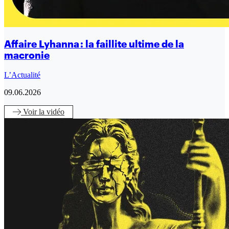
Affaire Lyhanna : la faillite ultime de la
macronie
L’Actualité
09.06.2026
Voir
la vidéo