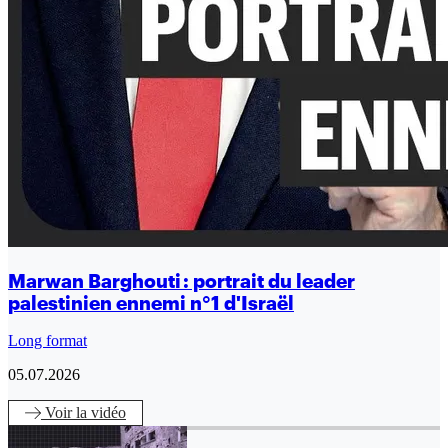
Marwan Barghouti : portrait du leader
palestinien ennemi n°1 d'Israël
Long format
05.07.2026
Voir
la vidéo