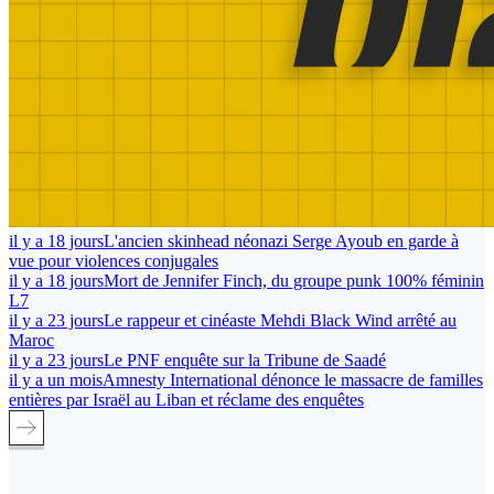
il y a 18 jours
L'ancien skinhead néonazi Serge Ayoub en garde à
vue pour violences conjugales
il y a 18 jours
Mort de Jennifer Finch, du groupe punk 100% féminin
L7
il y a 23 jours
Le rappeur et cinéaste Mehdi Black Wind arrêté au
Maroc
il y a 23 jours
Le PNF enquête sur la Tribune de Saadé
il y a un mois
Amnesty International dénonce le massacre de familles
entières par Israël au Liban et réclame des enquêtes