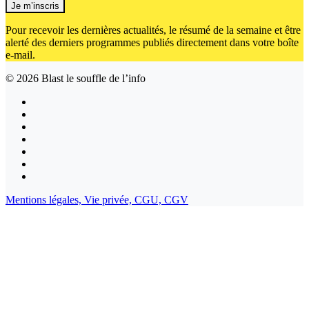
Je m’inscris
Pour recevoir les dernières actualités, le résumé de la semaine et être
alerté des derniers programmes publiés directement dans votre boîte
e-mail.
© 2026
Blast le souffle de l’info
Mentions légales,
Vie privée,
CGU,
CGV