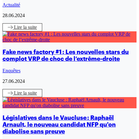
Actualité
28.06.2024
Lire
la suite
Fake news factory #1 : Les nouvelles stars du
complot VRP de choc de l’extrême-droite
Enquêtes
27.06.2024
Lire
la suite
Législatives dans le Vaucluse : Raphaël
Arnault, le nouveau candidat NFP qu'on
diabolise sans preuve