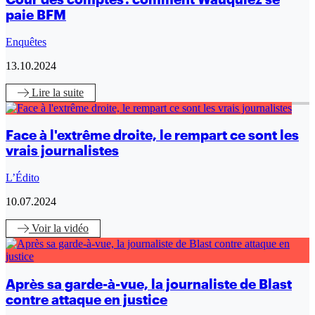
paie BFM
Enquêtes
13.10.2024
Lire
la suite
Face à l'extrême droite, le rempart ce sont les
vrais journalistes
L’Édito
10.07.2024
Voir
la vidéo
Après sa garde-à-vue, la journaliste de Blast
contre attaque en justice