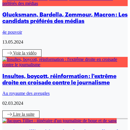
Glucksmann, Bardella, Zemmour, Macron : Les
candidats préférés des médias
4e pouvoir
13.05.2024
Voir
la vidéo
Insultes, boycott, réinformation : l'extrême
droite en croisade contre le journalisme
Au royaume des aveugles
02.03.2024
Lire
la suite