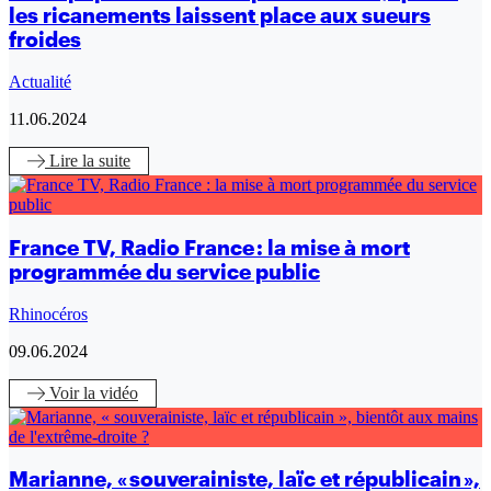
les ricanements laissent place aux sueurs
froides
Actualité
11.06.2024
Lire
la suite
France TV, Radio France : la mise à mort
programmée du service public
Rhinocéros
09.06.2024
Voir
la vidéo
Marianne, « souverainiste, laïc et républicain »,