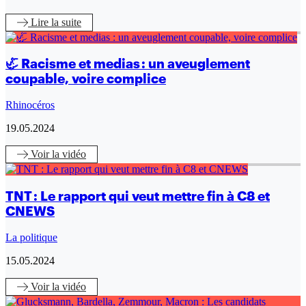
Lire
la suite
🦏 Racisme et medias : un aveuglement
coupable, voire complice
Rhinocéros
19.05.2024
Voir
la vidéo
TNT : Le rapport qui veut mettre fin à C8 et
CNEWS
La politique
15.05.2024
Voir
la vidéo