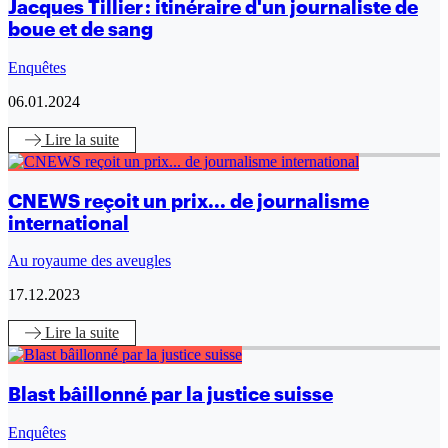
Jacques Tillier : itinéraire d'un journaliste de
boue et de sang
Enquêtes
06.01.2024
Lire
la suite
CNEWS reçoit un prix... de journalisme
international
Au royaume des aveugles
17.12.2023
Lire
la suite
Blast bâillonné par la justice suisse
Enquêtes