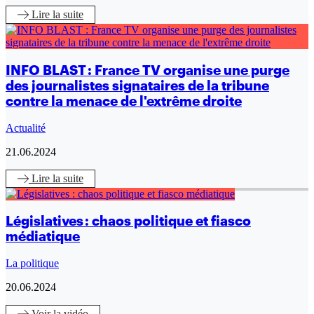
Lire
la suite
INFO BLAST : France TV organise une purge
des journalistes signataires de la tribune
contre la menace de l'extrême droite
Actualité
21.06.2024
Lire
la suite
Législatives : chaos politique et fiasco
médiatique
La politique
20.06.2024
Voir
la vidéo