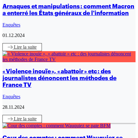
Arnaques et manipulations : comment Macron
a enterré les États généraux de l'information
Enquêtes
01.12.2024
Lire
la suite
« Violence inouïe », « abattoir » etc : des
journalistes dénoncent les méthodes de
France TV
Enquêtes
28.11.2024
Lire
la suite
Cour des comptes : comment Wauquiez se