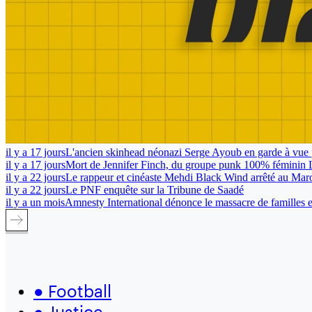
il y a 17 jours
L'ancien skinhead néonazi Serge Ayoub en garde à vue 
il y a 17 jours
Mort de Jennifer Finch, du groupe punk 100% féminin 
il y a 22 jours
Le rappeur et cinéaste Mehdi Black Wind arrêté au Mar
il y a 22 jours
Le PNF enquête sur la Tribune de Saadé
il y a un mois
Amnesty International dénonce le massacre de familles en
●
Football
●
Justice