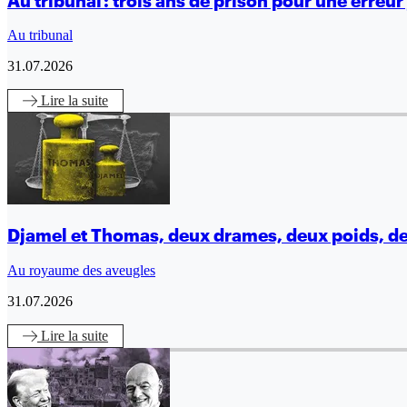
Au tribunal : trois ans de prison pour une erreur 
Au tribunal
31.07.2026
Lire
la suite
Djamel et Thomas, deux drames, deux poids, d
Au royaume des aveugles
31.07.2026
Lire
la suite