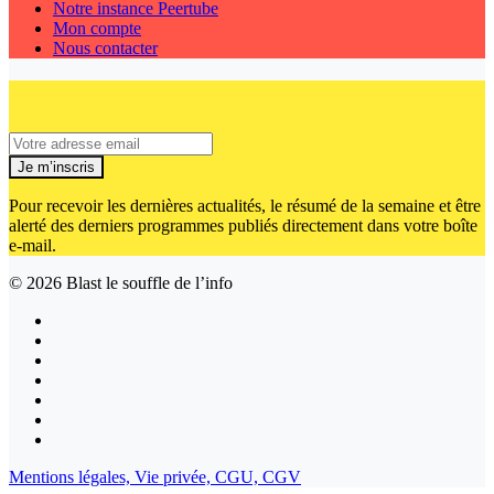
Notre instance Peertube
Mon compte
Nous contacter
Je m’inscris
Pour recevoir les dernières actualités, le résumé de la semaine et être
alerté des derniers programmes publiés directement dans votre boîte
e-mail.
© 2026
Blast le souffle de l’info
Mentions légales,
Vie privée,
CGU,
CGV