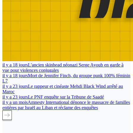
il y a 18 jours
L'ancien skinhead néonazi Serge Ayoub en garde à
vue pour violences conjugales
il y a 18 jours
Mort de Jennifer Finch, du groupe punk 100% féminin
L7
il y a 23 jours
Le rappeur et cinéaste Mehdi Black Wind arrêté au
Maroc
il y a 23 jours
Le PNF enquête sur la Tribune de Saadé
il y a un mois
Amnesty International dénonce le massacre de familles
entières par Israël au Liban et réclame des enquêtes