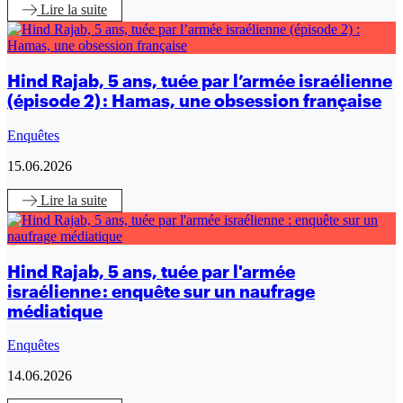
Lire
la suite
Hind Rajab, 5 ans, tuée par l’armée israélienne
(épisode 2) : Hamas, une obsession française
Enquêtes
15.06.2026
Lire
la suite
Hind Rajab, 5 ans, tuée par l'armée
israélienne : enquête sur un naufrage
médiatique
Enquêtes
14.06.2026