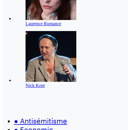
Laurence Romance
Nick Kent
●
Antisémitisme
●
Economie