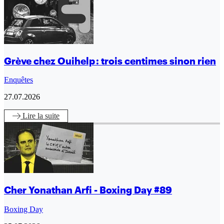
Grève chez Ouihelp : trois centimes sinon rien
Enquêtes
27.07.2026
Lire
la suite
Cher Yonathan Arfi - Boxing Day #89
Boxing Day