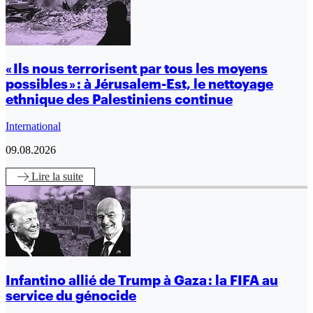
« Ils nous terrorisent par tous les moyens
possibles » : à Jérusalem-Est, le nettoyage
ethnique des Palestiniens continue
International
09.08.2026
Lire
la suite
Infantino allié de Trump à Gaza : la FIFA au
service du génocide