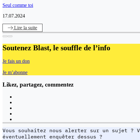
Seul comme toi
17.07.2024
Lire
la suite
Soutenez Blast,
le souffle de l’info
Je fais un don
Je m’abonne
Likez, partagez, commentez
Vous souhaitez nous alerter sur un sujet ? V
éventuellement enquêter dessus ?