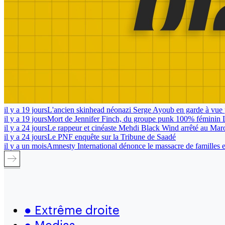
il y a 19 jours
L'ancien skinhead néonazi Serge Ayoub en garde à vue 
il y a 19 jours
Mort de Jennifer Finch, du groupe punk 100% féminin 
il y a 24 jours
Le rappeur et cinéaste Mehdi Black Wind arrêté au Mar
il y a 24 jours
Le PNF enquête sur la Tribune de Saadé
il y a un mois
Amnesty International dénonce le massacre de familles en
●
Extrême droite
●
Medias