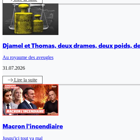
Djamel et Thomas, deux drames, deux poids, d
Au royaume des aveugles
31.07.2026
Lire
la suite
Macron l'incendiaire
Jusqu'ici tout va mal