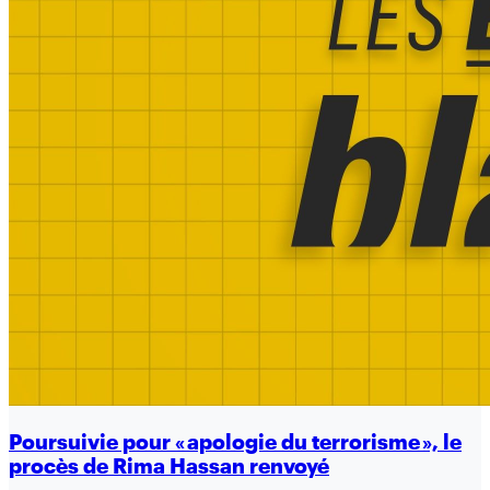
Poursuivie pour « apologie du terrorisme », le
procès de Rima Hassan renvoyé