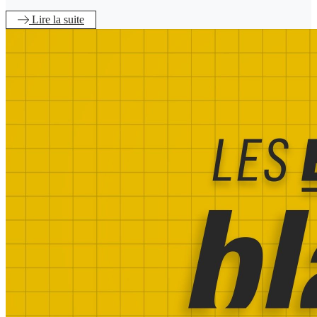
Lire
la suite