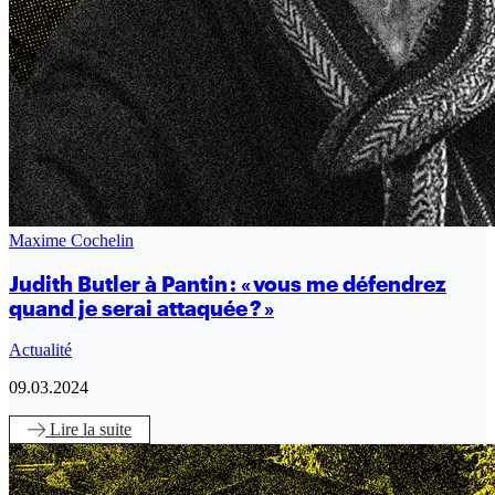
Maxime Cochelin
Judith Butler à Pantin : « vous me défendrez
quand je serai attaquée ? »
Actualité
09.03.2024
Lire
la suite