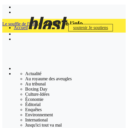
Le souffle de l'info
Accueil
soutenir
Je soutiens
Actualité
Au royaume des aveugles
Au tribunal
Boxing Day
Culture-Idées
Économie
Éditorial
Enquêtes
Environnement
International
Jusqu'ici tout va mal