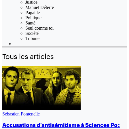
Justice
Manuel Déterre
Pagaille
Politique
Santé
Seul comme toi
Société
Tribune
Tous les articles
Sébastien Fontenelle
Accusations d'antisémitisme à Sciences Po :