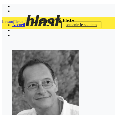
Le souffle de l'info
Accueil
soutenir
Je soutiens