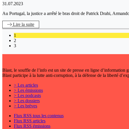
31.07.2023
Au Portugal, la justice a arrêté le bras droit de Patrick Drahi, Armand
Lire
la suite
1
2
3
Blast, le souffle de l’info est un site de presse en ligne d’information
Blast participe à la lutte anti-corruption, à la défense de la liberté d’e
> Les articles
> Les émissions
> Les podcasts
> Les dossiers
> Les brèves
Flux RSS tous les contenus
Flux RSS articles
Flux RSS émissions