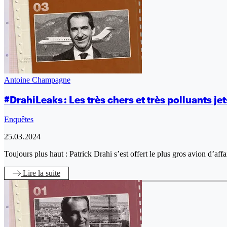
Antoine Champagne
#DrahiLeaks : Les très chers et très polluants je
Enquêtes
25.03.2024
Toujours plus haut : Patrick Drahi s’est offert le plus gros avion d’
Lire
la suite