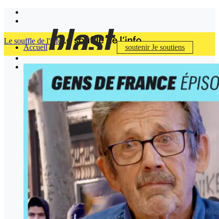
Le souffle de l'info
Accueil
soutenir
Je soutiens