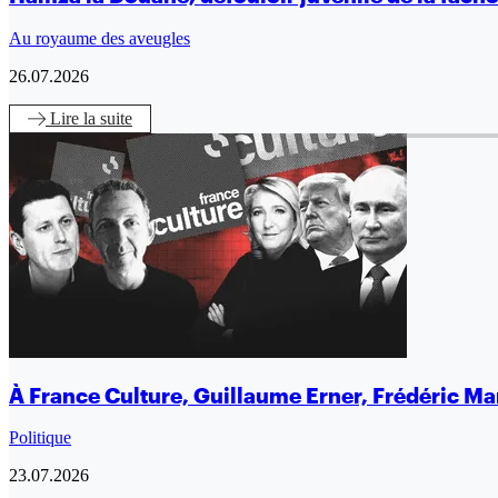
Au royaume des aveugles
26.07.2026
Lire
la suite
À France Culture, Guillaume Erner, Frédéric Mart
Politique
23.07.2026