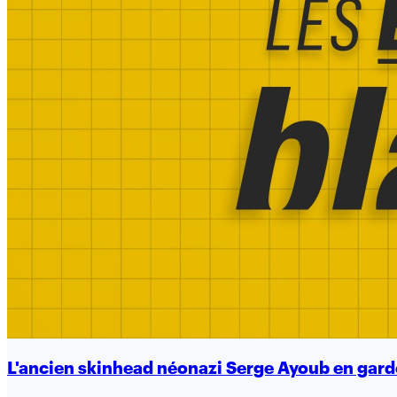
L'ancien skinhead néonazi Serge Ayoub en gard