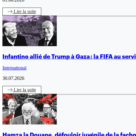
Lire
la suite
Infantino allié de Trump à Gaza : la FIFA au ser
International
30.07.2026
Lire
la suite
Hamza la Douane, défouloir juvénile de la fach