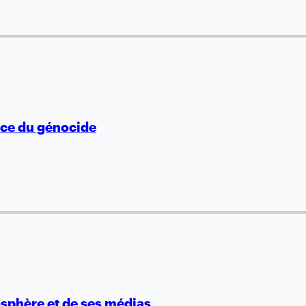
vice du génocide
osphère et de ses médias