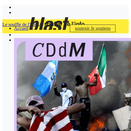
Le souffle de l'info
Accueil
soutenir
Je soutiens