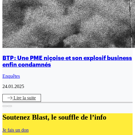
BTP : Une PME niçoise et son explosif business
enfin condamnés
Enquêtes
24.01.2025
Lire
la suite
Soutenez Blast,
le souffle de l’info
Je fais un don