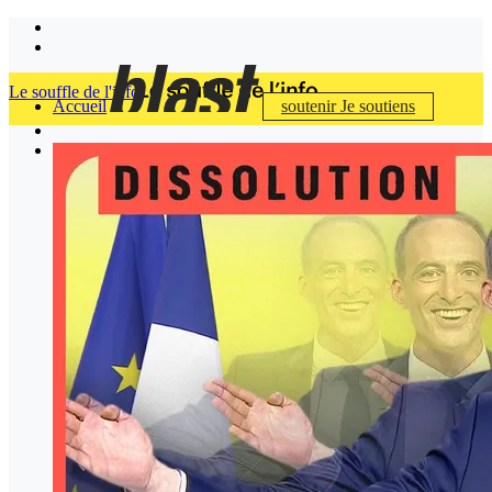
Le souffle de l'info
Accueil
soutenir
Je soutiens