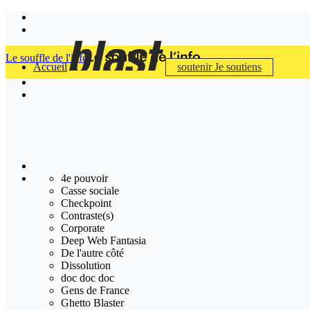
Le souffle de l'info
Accueil
soutenir
Je soutiens
4e pouvoir
Casse sociale
Checkpoint
Contraste(s)
Corporate
Deep Web Fantasia
De l'autre côté
Dissolution
doc doc doc
Gens de France
Ghetto Blaster