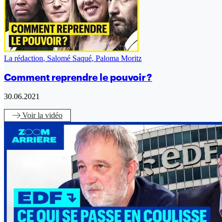
La rédaction
,
Salomé Saqué
,
Paloma Moritz
Comment reprendre le pouvoir ?
30.06.2021
Voir
la vidéo