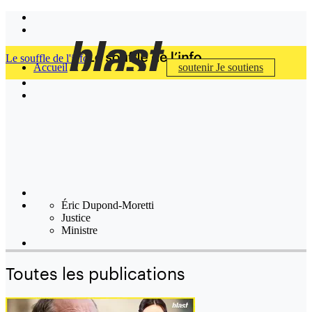
Le souffle de l'info
Accueil
soutenir
Je soutiens
Éric Dupond-Moretti
Justice
Ministre
Toutes les publications