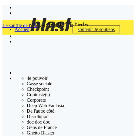
Le souffle de l'info
Accueil
soutenir
Je soutiens
4e pouvoir
Casse sociale
Checkpoint
Contraste(s)
Corporate
Deep Web Fantasia
De l'autre côté
Dissolution
doc doc doc
Gens de France
Ghetto Blaster