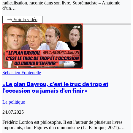
radicalisation, raconte dans son livre, Suprémaciste – Anatomie
d’un…
Voir
la vidéo
Sébastien Fontenelle
« Le plan Bayrou, c'est le truc de trop et
l'occasion ou jamais d'en finir »
La politique
24.07.2025
Frédéric Lordon est philosophe. Il est l’auteur de plusieurs livres
importants, dont Figures du communisme (La Fabrique, 2021).…