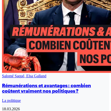
Salomé Saqué
,
Elsa Galland
Rémunérations et avantages : combien
coûtent vraiment nos politiques ?
La politique
18.03.2026