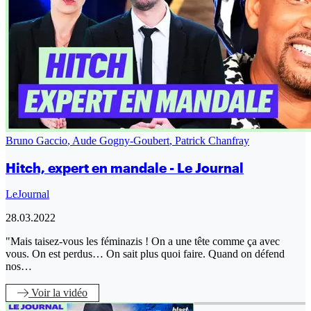
Bruno Gaccio
,
Aude Gogny-Goubert
,
Patrick Chanfray
Hitch, expert en mandale - Le Journal
LeJournal
28.03.2022
"Mais taisez-vous les féminazis ! On a une tête comme ça avec
vous. On est perdus… On sait plus quoi faire. Quand on défend
nos…
Voir
la vidéo