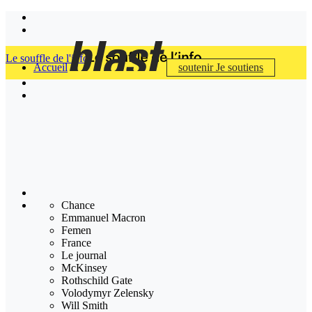
Le souffle de l'info
Accueil
soutenir
Je soutiens
Chance
Emmanuel Macron
Femen
France
Le journal
McKinsey
Rothschild Gate
Volodymyr Zelensky
Will Smith