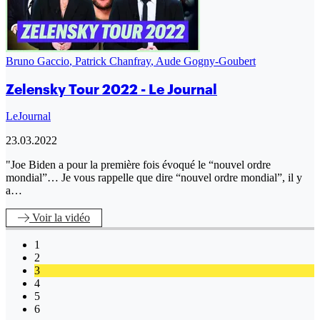
Bruno Gaccio
,
Patrick Chanfray
,
Aude Gogny-Goubert
Zelensky Tour 2022 - Le Journal
LeJournal
23.03.2022
"Joe Biden a pour la première fois évoqué le “nouvel ordre
mondial”… Je vous rappelle que dire “nouvel ordre mondial”, il y
a…
Voir
la vidéo
1
2
3
4
5
6