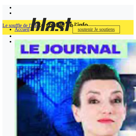
Le souffle de l'info
Accueil
soutenir
Je soutiens