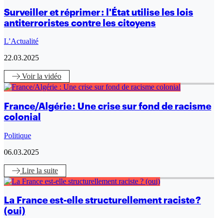
Surveiller et réprimer : l'État utilise les lois
antiterroristes contre les citoyens
L’Actualité
22.03.2025
Voir
la vidéo
France/Algérie : Une crise sur fond de racisme
colonial
Politique
06.03.2025
Lire
la suite
La France est-elle structurellement raciste ?
(oui)