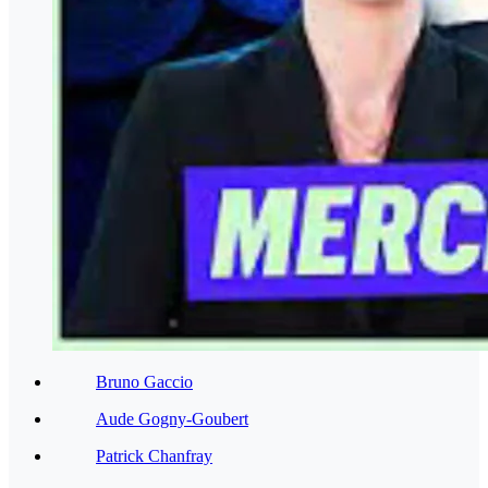
Bruno Gaccio
Aude Gogny-Goubert
Patrick Chanfray