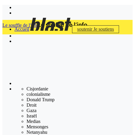
Le souffle de l'info
Accueil
soutenir
Je soutiens
Cisjordanie
colonialisme
Donald Trump
Droit
Gaza
Israël
Medias
Mensonges
Netanyahu