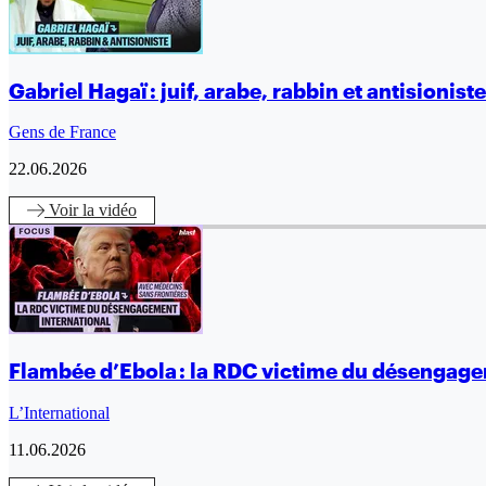
Gabriel Hagaï : juif, arabe, rabbin et antisioniste
Gens de France
22.06.2026
Voir
la vidéo
Flambée d’Ebola : la RDC victime du désengage
L’International
11.06.2026