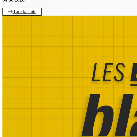
Lire
la suite