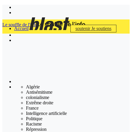
Le souffle de l'info
Accueil
soutenir
Je soutiens
Algérie
Antisémitisme
colonialisme
Extrême droite
France
Intelligence artificielle
Politique
Racisme
Répression