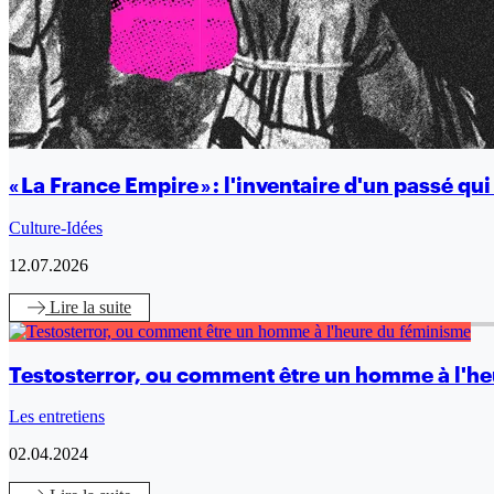
« La France Empire » : l'inventaire d'un passé qu
Culture-Idées
12.07.2026
Lire
la suite
Testosterror, ou comment être un homme à l'h
Les entretiens
02.04.2024