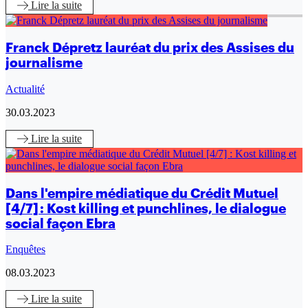
Lire
la suite
Franck Dépretz lauréat du prix des Assises du
journalisme
Actualité
30.03.2023
Lire
la suite
Dans l'empire médiatique du Crédit Mutuel
[4/7] : Kost killing et punchlines, le dialogue
social façon Ebra
Enquêtes
08.03.2023
Lire
la suite