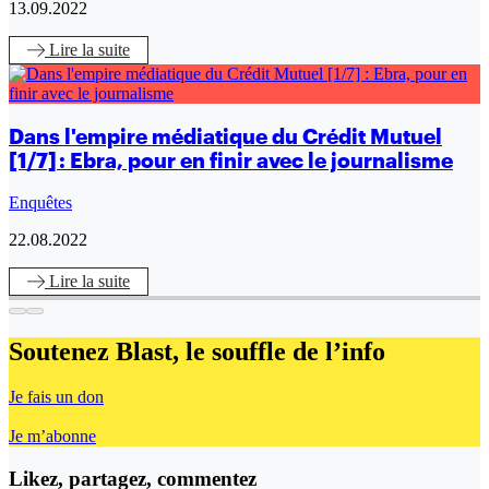
13.09.2022
Lire
la suite
Dans l'empire médiatique du Crédit Mutuel
[1/7] : Ebra, pour en finir avec le journalisme
Enquêtes
22.08.2022
Lire
la suite
Soutenez Blast,
le souffle de l’info
Je fais un don
Je m’abonne
Likez, partagez, commentez