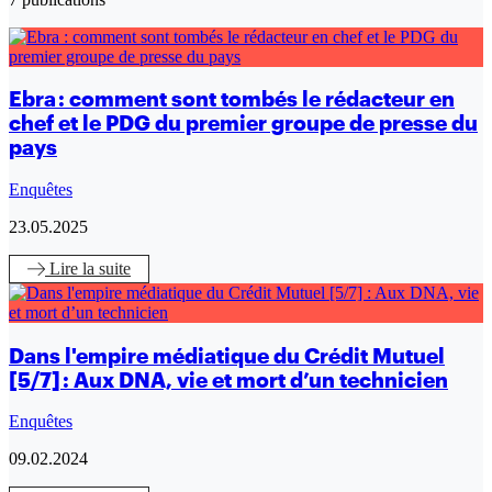
Ebra : comment sont tombés le rédacteur en
chef et le PDG du premier groupe de presse du
pays
Enquêtes
23.05.2025
Lire
la suite
Dans l'empire médiatique du Crédit Mutuel
[5/7] : Aux DNA, vie et mort d’un technicien
Enquêtes
09.02.2024