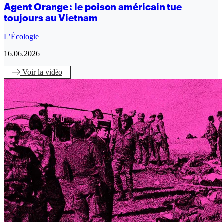
Agent Orange : le poison américain tue
toujours au Vietnam
L’Écologie
16.06.2026
Voir
la vidéo