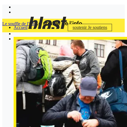
Le souffle de l'info
Accueil
soutenir
Je soutiens