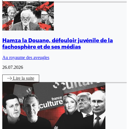
Hamza la Douane, défouloir juvénile de la
fachosphère et de ses médias
Au royaume des aveugles
26.07.2026
Lire
la suite