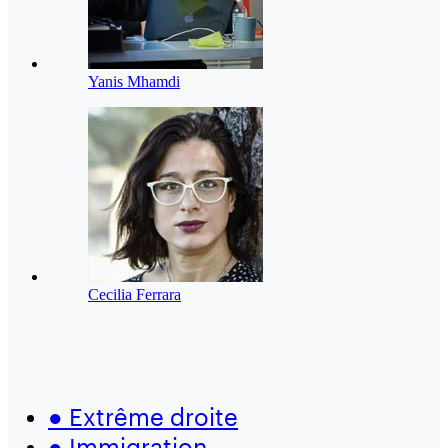
Yanis Mhamdi
Cecilia Ferrara
●
Extrême droite
●
Immigration