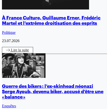
À France Culture, Guillaume Erner, Frédéric
Martel et l’extrême droitisation des esprits
Politique
23.07.2026
Lire
la suite
Guerre des bikers : l’ex-skinhead néonazi
Serge Ayoub, devenu biker, accusé d’être une
« balance »
Enquêtes