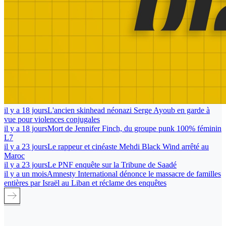
il y a 18 jours
L'ancien skinhead néonazi Serge Ayoub en garde à
vue pour violences conjugales
il y a 18 jours
Mort de Jennifer Finch, du groupe punk 100% féminin
L7
il y a 23 jours
Le rappeur et cinéaste Mehdi Black Wind arrêté au
Maroc
il y a 23 jours
Le PNF enquête sur la Tribune de Saadé
il y a un mois
Amnesty International dénonce le massacre de familles
entières par Israël au Liban et réclame des enquêtes